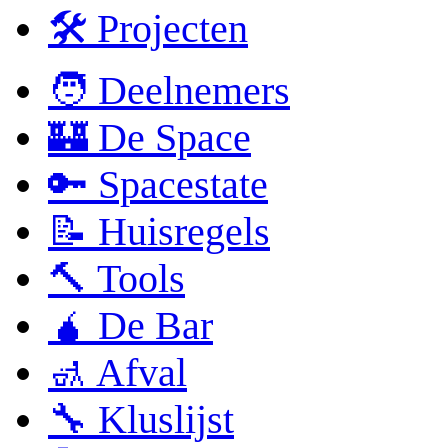
🛠 Projecten
🧑 Deelnemers
🏰 De Space
🔑 Spacestate
📝 Huisregels
🔨 Tools
🧉 De Bar
🚮 Afval
🔧 Kluslijst