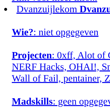
Dvanzuijlekom
Dvanzu
Wie?
: niet opgegeven
Projecten
: 0xff, Alot o
NERF Hacks, OHAI!, Sma
Wall of Fail, pentainer,
Madskills
: geen opgege