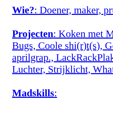
Wie?
: Doener, maker, pr
Projecten
: Koken met Ma
Bugs, Coole shi(r)t(s), 
aprilgrap., LackRackPla
Luchter, Strijklicht, W
Madskills
: