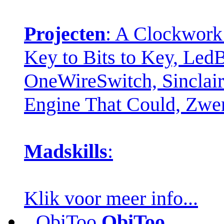
Projecten
: A Clockwork
Key to Bits to Key, Led
OneWireSwitch, Sinclair 
Engine That Could, Zw
Madskills
:
Klik voor meer info...
ObiToo
ObiToo