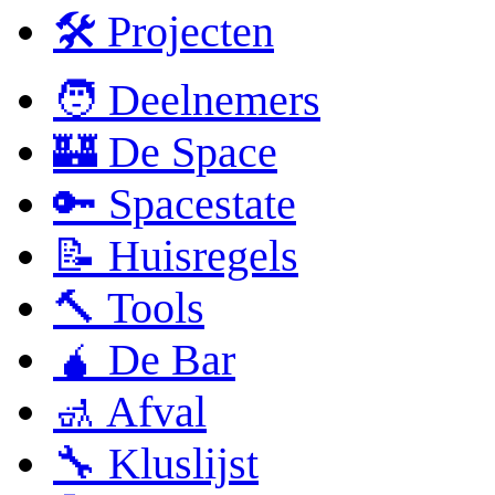
🛠 Projecten
🧑 Deelnemers
🏰 De Space
🔑 Spacestate
📝 Huisregels
🔨 Tools
🧉 De Bar
🚮 Afval
🔧 Kluslijst