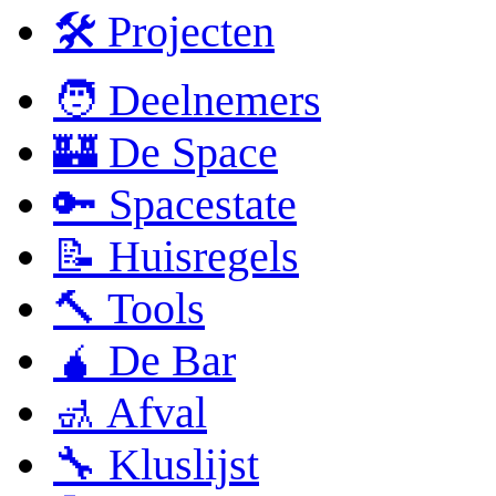
🛠 Projecten
🧑 Deelnemers
🏰 De Space
🔑 Spacestate
📝 Huisregels
🔨 Tools
🧉 De Bar
🚮 Afval
🔧 Kluslijst