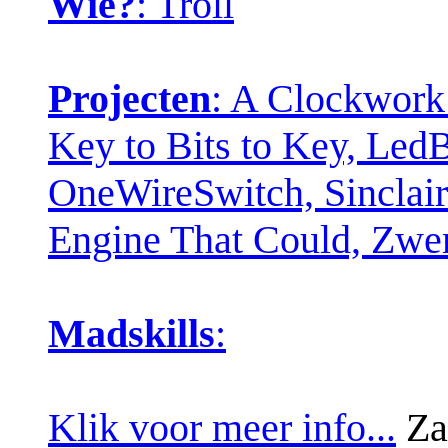
Wie?
: Troll
Projecten
: A Clockwork
Key to Bits to Key, Led
OneWireSwitch, Sinclair 
Engine That Could, Zw
Madskills
:
Klik voor meer info...
Za