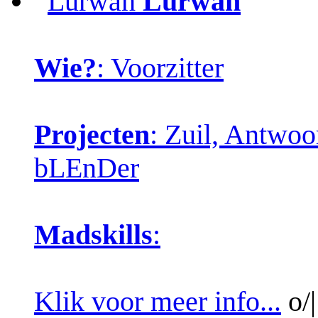
Lurwah
Lurwah
Wie?
: Voorzitter
Projecten
: Zuil, Antwo
bLEnDer
Madskills
:
Klik voor meer info...
o/|