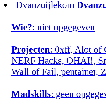
Dvanzuijlekom
Dvanzu
Wie?
: niet opgegeven
Projecten
: 0xff, Alot o
NERF Hacks, OHAI!, Sma
Wall of Fail, pentainer,
Madskills
: geen opgege