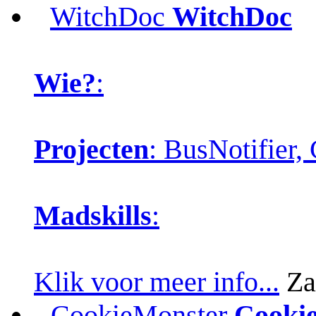
WitchDoc
WitchDoc
Wie?
:
Projecten
: BusNotifier
Madskills
:
Klik voor meer info...
Za
CookieMonster
Cooki