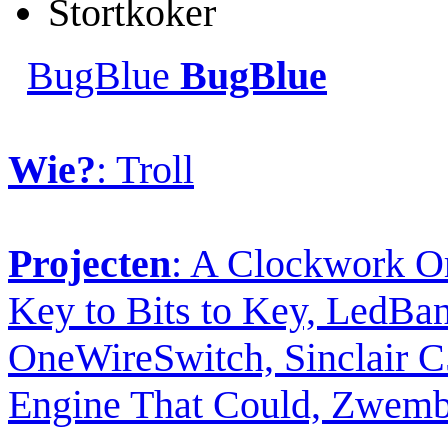
Stortkoker
BugBlue
BugBlue
Wie?
: Troll
Projecten
: A Clockwork O
Key to Bits to Key, LedBa
OneWireSwitch, Sinclair C5
Engine That Could, Zwem