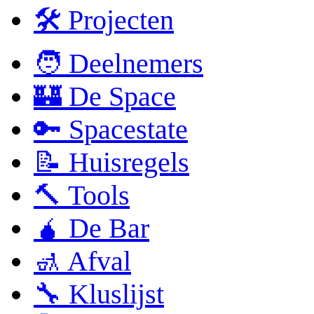
🛠 Projecten
🧑 Deelnemers
🏰 De Space
🔑 Spacestate
📝 Huisregels
🔨 Tools
🧉 De Bar
🚮 Afval
🔧 Kluslijst