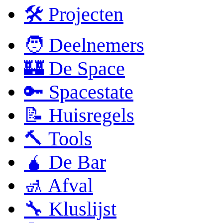
🛠 Projecten
🧑 Deelnemers
🏰 De Space
🔑 Spacestate
📝 Huisregels
🔨 Tools
🧉 De Bar
🚮 Afval
🔧 Kluslijst