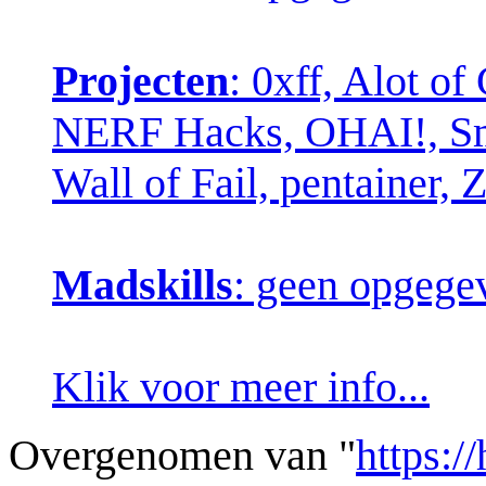
Projecten
: 0xff, Alot o
NERF Hacks, OHAI!, Sma
Wall of Fail, pentainer,
Madskills
: geen opgege
Klik voor meer info...
Overgenomen van "
https:/