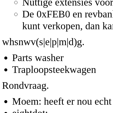
Nuttige extensies voo
De 0xFEB0 en revbank 
kunt verkopen, dan ka
whsnwv(s|e|p|m|d)g.
Parts washer
Traploopsteekwagen
Rondvraag.
Moem: heeft er nou echt