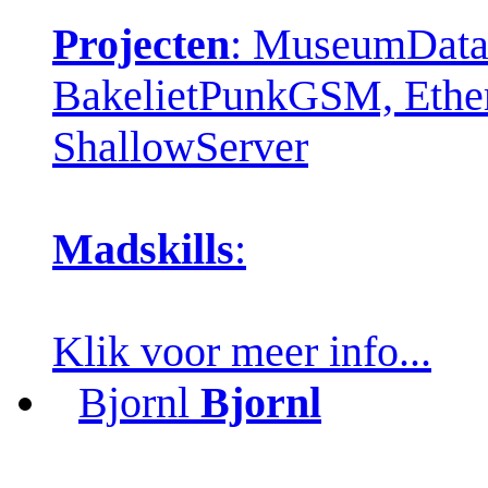
Projecten
: MuseumDatab
BakelietPunkGSM, Ether
ShallowServer
Madskills
:
Klik voor meer info...
Bjornl
Bjornl