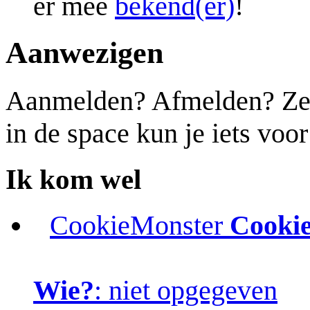
er mee
bekend(er)
!
Aanwezigen
Aanmelden? Afmelden? Zet j
in de space kun je iets voo
Ik kom wel
CookieMonster
Cooki
Wie?
: niet opgegeven