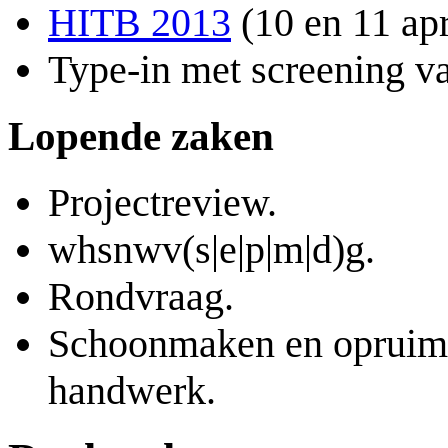
HITB 2013
(10 en 11 apr
Type-in met screening v
Lopende zaken
Projectreview.
whsnwv(s|e|p|m|d)g.
Rondvraag.
Schoonmaken en oprui
handwerk.