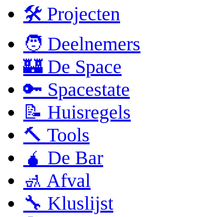
🛠 Projecten
🧑 Deelnemers
🏰 De Space
🔑 Spacestate
📝 Huisregels
🔨 Tools
🧉 De Bar
🚮 Afval
🔧 Kluslijst