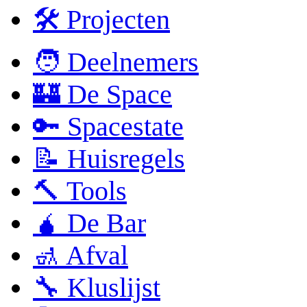
🛠 Projecten
🧑 Deelnemers
🏰 De Space
🔑 Spacestate
📝 Huisregels
🔨 Tools
🧉 De Bar
🚮 Afval
🔧 Kluslijst