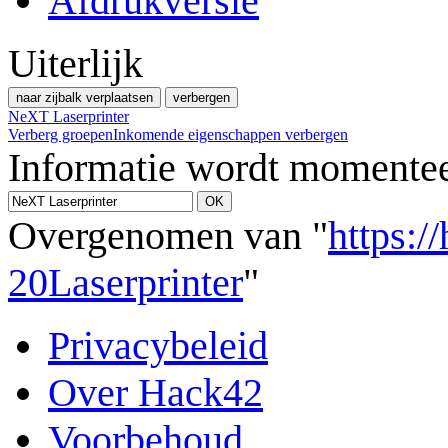
Afdrukversie
Uiterlijk
naar zijbalk verplaatsen
verbergen
NeXT Laserprinter
Verberg groepen
Inkomende eigenschappen verbergen
Informatie wordt momentee
Overgenomen van "
https:/
20Laserprinter
"
Privacybeleid
Over Hack42
Voorbehoud