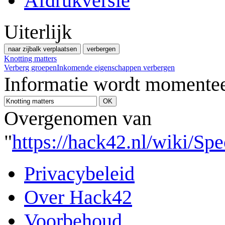
Afdrukversie
Uiterlijk
naar zijbalk verplaatsen
verbergen
Knotting matters
Verberg groepen
Inkomende eigenschappen verbergen
Informatie wordt momentee
Overgenomen van
"
https://hack42.nl/wiki/Sp
Privacybeleid
Over Hack42
Voorbehoud