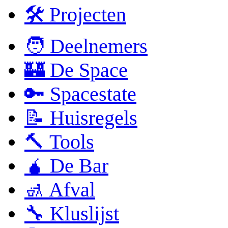
🛠 Projecten
🧑 Deelnemers
🏰 De Space
🔑 Spacestate
📝 Huisregels
🔨 Tools
🧉 De Bar
🚮 Afval
🔧 Kluslijst