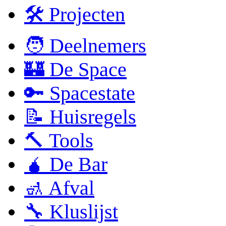
🛠 Projecten
🧑 Deelnemers
🏰 De Space
🔑 Spacestate
📝 Huisregels
🔨 Tools
🧉 De Bar
🚮 Afval
🔧 Kluslijst