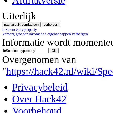
Afdrukversie
Uiterlijk
naar zijbalk verplaatsen
verbergen
InScience cryptoparty
Verberg groepen
Inkomende eigenschappen verbergen
Informatie wordt momentee
Overgenomen van
"
https://hack42.nl/wiki/Sp
Privacybeleid
Over Hack42
Voorbehoud