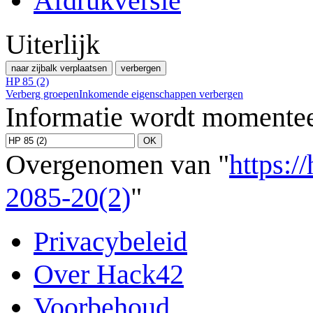
Afdrukversie
Uiterlijk
naar zijbalk verplaatsen
verbergen
HP 85 (2)
Verberg groepen
Inkomende eigenschappen verbergen
Informatie wordt momentee
Overgenomen van "
https:/
2085-20(2)
"
Privacybeleid
Over Hack42
Voorbehoud