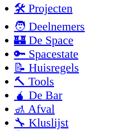
🛠 Projecten
🧑 Deelnemers
🏰 De Space
🔑 Spacestate
📝 Huisregels
🔨 Tools
🧉 De Bar
🚮 Afval
🔧 Kluslijst