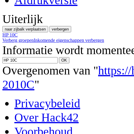
Afdrukversie
Uiterlijk
naar zijbalk verplaatsen
verbergen
HP 10C
Verberg groepen
Inkomende eigenschappen verbergen
Informatie wordt momentee
Overgenomen van "
https:/
2010C
"
Privacybeleid
Over Hack42
Voorbehoud