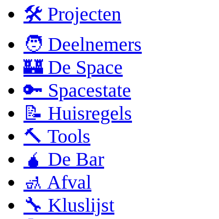
🛠 Projecten
🧑 Deelnemers
🏰 De Space
🔑 Spacestate
📝 Huisregels
🔨 Tools
🧉 De Bar
🚮 Afval
🔧 Kluslijst