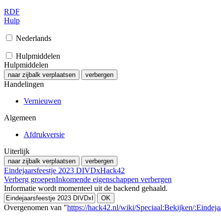
RDF
Hulp
Nederlands
Hulpmiddelen
Hulpmiddelen
naar zijbalk verplaatsen
verbergen
Handelingen
Vernieuwen
Algemeen
Afdrukversie
Uiterlijk
naar zijbalk verplaatsen
verbergen
Eindejaarsfeestje 2023 DIVDxHack42
Verberg groepen
Inkomende eigenschappen verbergen
Informatie wordt momenteel uit de backend gehaald.
Overgenomen van "
https://hack42.nl/wiki/Speciaal:Bekijken/:Eind