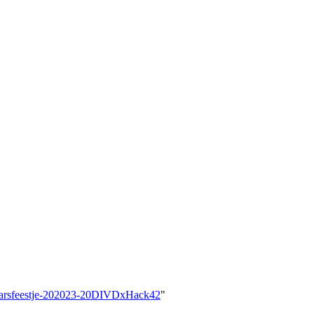
ejaarsfeestje-202023-20DIVDxHack42
"