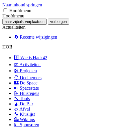
Naar inhoud springen
Hoofdmenu
Hoofdmenu
naar zijbalk verplaatsen
verbergen
Actualiteiten
🔄 Recente wijzigingen
HOI!
#️⃣ Wie is Hack42
📅 Activiteiten
🛠 Projecten
🧑 Deelnemers
🏰 De Space
🔑 Spacestate
📝 Huisregels
🔨 Tools
🧉 De Bar
🚮 Afval
🔧 Kluslijst
💁 Wikitips
💶 Sponsoren