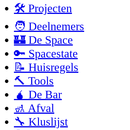
🛠 Projecten
🧑 Deelnemers
🏰 De Space
🔑 Spacestate
📝 Huisregels
🔨 Tools
🧉 De Bar
🚮 Afval
🔧 Kluslijst