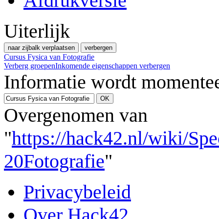
Afdrukversie
Uiterlijk
naar zijbalk verplaatsen
verbergen
Cursus Fysica van Fotografie
Verberg groepen
Inkomende eigenschappen verbergen
Informatie wordt momentee
Overgenomen van
"
https://hack42.nl/wiki/Sp
20Fotografie
"
Privacybeleid
Over Hack42