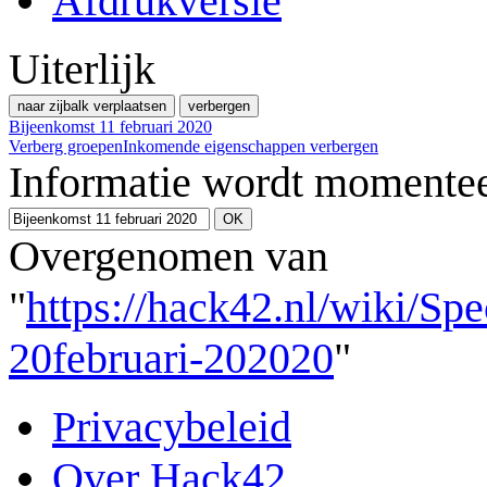
Afdrukversie
Uiterlijk
naar zijbalk verplaatsen
verbergen
Bijeenkomst 11 februari 2020
Verberg groepen
Inkomende eigenschappen verbergen
Informatie wordt momentee
Overgenomen van
"
https://hack42.nl/wiki/Sp
20februari-202020
"
Privacybeleid
Over Hack42