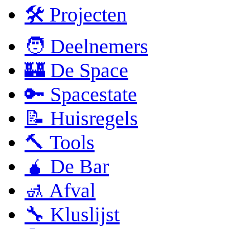
🛠 Projecten
🧑 Deelnemers
🏰 De Space
🔑 Spacestate
📝 Huisregels
🔨 Tools
🧉 De Bar
🚮 Afval
🔧 Kluslijst